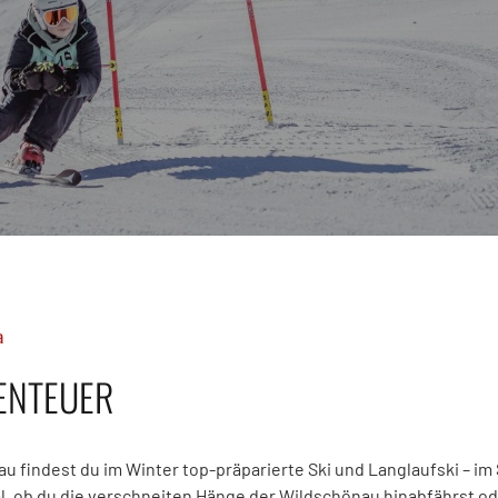
a
BENTEUER
au findest du im Winter top-präparierte Ski und Langlaufski – i
l, ob du die verschneiten Hänge der Wildschönau hinabfährst od