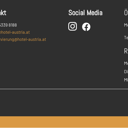
akt
Social Media
Ö

M
5339 8188

hotel-austria.at
Te
rvierung@hotel-austria.at
R
M
D
M