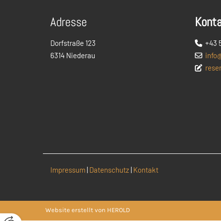
Adresse
Kont
Dorfstraße 123
+43 

6314 Niederau
info@

rese

Impressum
|
Datenschutz
|
Kontakt
Website erstellt von HEROLD