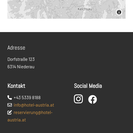
Adresse
Dorfstraße 123
6314 Niederau
Kontakt
Social Media

+43 5339 8188


info@hotel-austria.at

reservierung@hotel-

austria.at